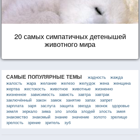
20 самых симпатичных детенышей
животного мира
САМЫЕ ПОПУЛЯРНЫЕ ТЕМЫ
жадность
жажда
жалость
жара
желание
железо
желудок
жена
женщина
жертва
жестокость
животное
животные
жизненно
жизненное
зависимость
зависть
завтра
завтрак
заключённый
закон
замок
занятие
запах
запрет
зарплата
заря
заслуга
защита
звезда
звонок
здоровье
земля
зеркало
зима
зло
злоба
злодей
злость
змея
знакомство
знакомый
знание
значение
золото
зрелище
зрелость
зрение
зритель
зуб