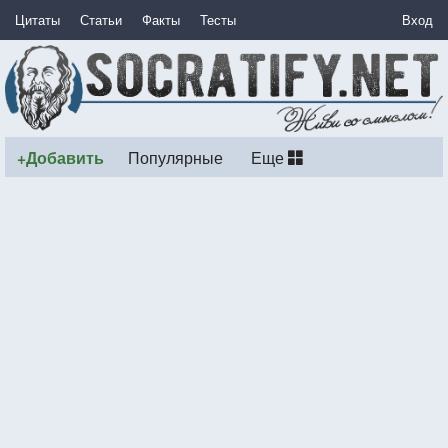
Цитаты
Статьи
Факты
Тесты
Вход
+Добавить
Популярные
Еще