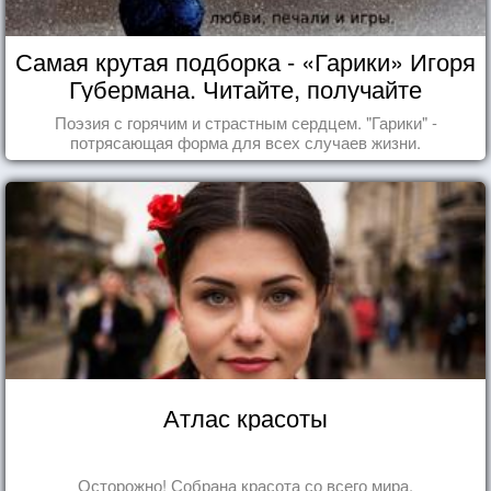
Самая крутая подборка - «Гарики» Игоря
Губермана. Читайте, получайте
удовольствие!
Поэзия с горячим и страстным сердцем. "Гарики" -
потрясающая форма для всех случаев жизни.
Атлас красоты
Осторожно! Собрана красота со всего мира.