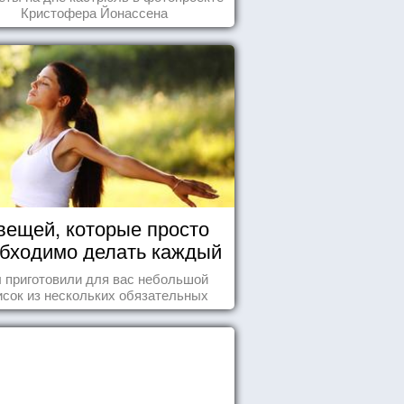
Кристофера Йонассена
вещей, которые просто
бходимо делать каждый
день
 приготовили для вас небольшой
исок из нескольких обязательных
ей, которые должны стать частью
вашего дня.