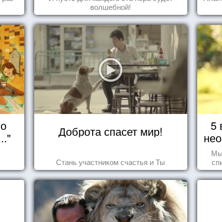
волшебной!
но
5 
Доброта спасет мир!
.."
нео
Мы
Стань участником счастья и Ты
сп
вещ