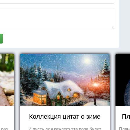
Коллекция цитат о зиме
Пл
 раз
И пусть для каждого эта пора будет
План