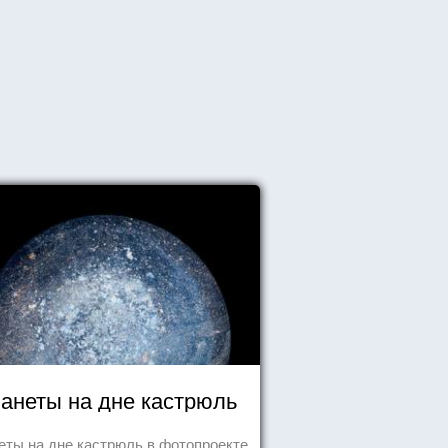
анеты на дне кастрюль
еты на дне кастрюль в фотопроекте