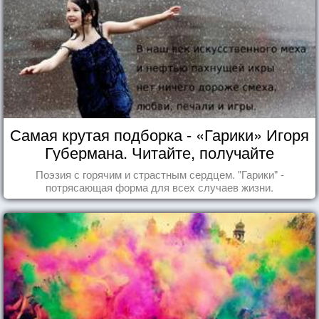
Самая крутая подборка - «Гарики» Игоря
Губермана. Читайте, получайте
удовольствие!
Поэзия с горячим и страстным сердцем. "Гарики" -
потрясающая форма для всех случаев жизни.