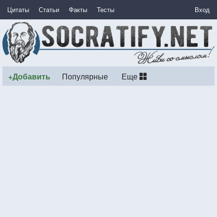
Цитаты
Статьи
Факты
Тесты
Вход
+Добавить
Популярные
Еще