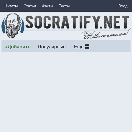
Цитаты
Статьи
Факты
Тесты
Вход
+Добавить
Популярные
Еще