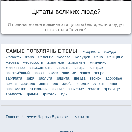
Цитаты великих людей
И правда, во все времена эти цитаты были, есть и будут
оставаться "в моде".
САМЫЕ ПОПУЛЯРНЫЕ ТЕМЫ
жадность
жажда
жалость
жара
желание
железо
желудок
жена
женщина
жертва
жестокость
животное
животные
жизненно
жизненное
зависимость
зависть
завтра
завтрак
заключённый
закон
замок
занятие
запах
запрет
зарплата
заря
заслуга
защита
звезда
звонок
здоровье
земля
зеркало
зима
зло
злоба
злодей
злость
змея
знакомство
знакомый
знание
значение
золото
зрелище
зрелость
зрение
зритель
зуб
Главная
❤❤❤ Чарльз Буковски — 50 цитат
Правила