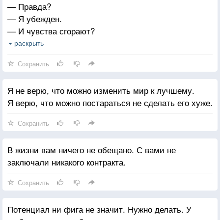
— Правда?
— Я убежден.
— И чувства сгорают?
— Да, очень быстро. Любовь — это просто туман,
раскрыть
который рассеивается с первым же лучом
Сохранить
реальности.
Я не верю, что можно изменить мир к лучшему.
Я верю, что можно постараться не сделать его хуже.
Сохранить
В жизни вам ничего не обещано. С вами не
заключали никакого контракта.
Сохранить
Потенциал ни фига не значит. Нужно делать. У