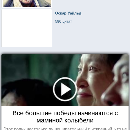
Оскар Уайльд
586 цитат
Все большие победы начинаются с
маминой колыбели
Этот ролик настолько душещипательный и искренний, что не