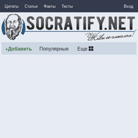
Цитаты
Статьи
Факты
Тесты
Вход
+Добавить
Популярные
Еще