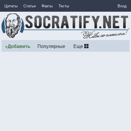
Цитаты
Статьи
Факты
Тесты
Вход
+Добавить
Популярные
Еще