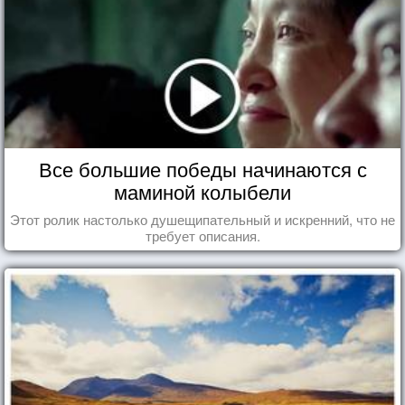
Все большие победы начинаются с
маминой колыбели
Этот ролик настолько душещипательный и искренний, что не
требует описания.