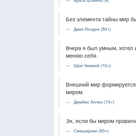
Врата Штейна (9)
Без элемента тайны мир б
Джек Лондон (50+)
Вчера я был умным, хотел 
меняю себя.
Шри Чинмой (10+)
Внешний мир формируется 
миром.
Джеймс Аллен (10+)
Эх, если бы миром правили
Смешарики (50+)