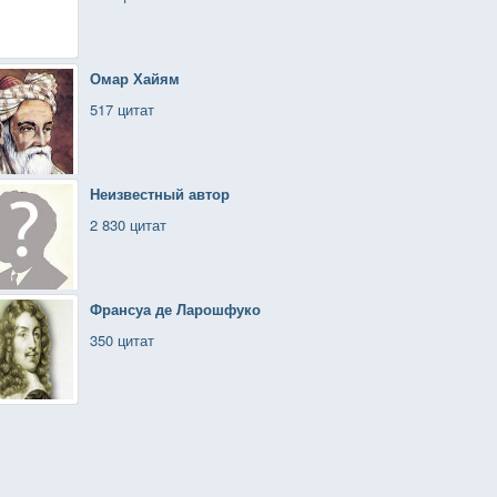
Омар Хайям
517 цитат
Неизвестный автор
2 830 цитат
Франсуа де Ларошфуко
350 цитат