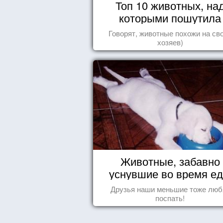
Топ 10 животных, на
которыми пошутила
природа
Говорят, животные похожи на св
хозяев)
Животные, забавно
уснувшие во время е
Друзья наши меньшие тоже люб
поспать!