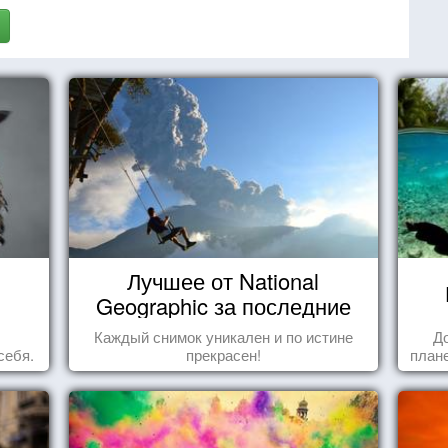
Лучшее от National
Geographic за последние
пару лет
Каждый снимок уникален и по истине
Д
себя.
прекрасен!
плане