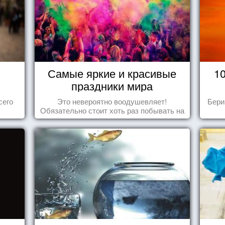
Самые яркие и красивые
1
праздники мира
сего
Это невероятно воодушевляет!
Бери
Обязательно стоит хоть раз побывать на
подобных мероприятиях и получить
массу впечатлений!