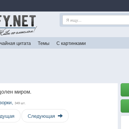
чайная цитата
Темы
С картинками
долен миром.
ворки,
349 шт.
дущая
Следующая