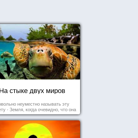
На стыке двух миров
овольно неуместно называть эту
ту - Земля, когда очевидно, что она
- Океан.