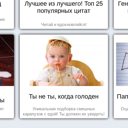
д
Лучшее из лучшего! Топ 25
Ген
популярных цитат
оих
Читай и вдохновляйся!
Ты не ты, когда голоден
Пап
ды
ят
Уникальная подборка смешных
Оц
карапузов с едой! Ты должен их увидеть!