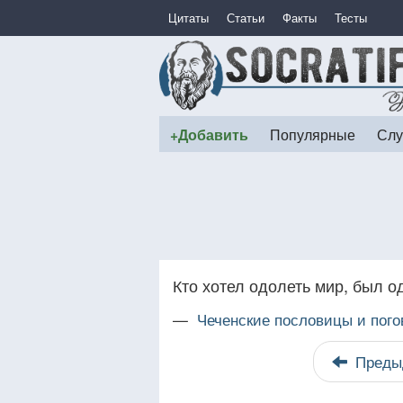
Цитаты
Статьи
Факты
Тесты
+Добавить
Популярные
Слу
Кто хотел одолеть мир, был о
—
Чеченские пословицы и пого
Преды