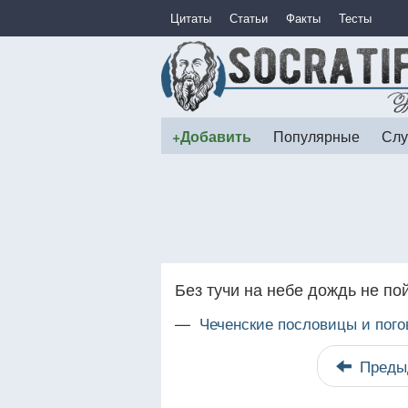
Цитаты
Статьи
Факты
Тесты
+Добавить
Популярные
Слу
Без тучи на небе дождь не пой
—
Чеченские пословицы и пого
Преды