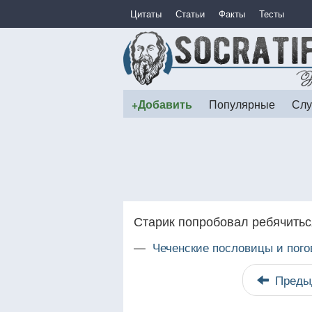
Цитаты
Статьи
Факты
Тесты
+Добавить
Популярные
Слу
Старик попробовал ребячиться
—
Чеченские пословицы и пого
Преды