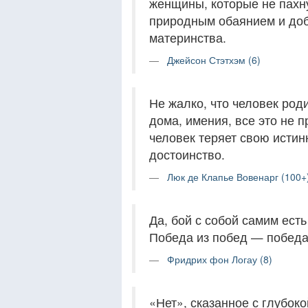
женщины, которые не пахн
природным обаянием и доб
материнства.
Джейсон Стэтхэм (6)
Не жалко, что человек род
дома, имения, все это не п
человек теряет свою исти
достоинство.
Люк де Клапье Вовенарг (100+
Да, бой с собой самим ест
Победа из побед — победа
Фридрих фон Логау (8)
«Нет», сказанное с глубок