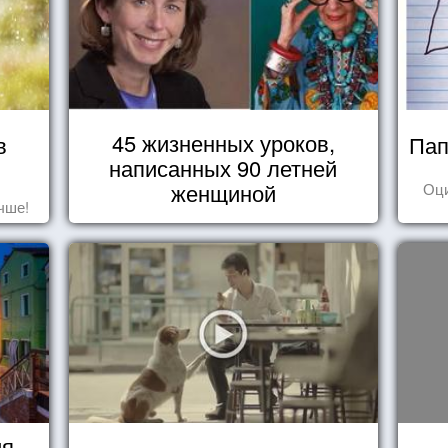
45 жизненных уроков,
в
Пап
написанных 90 летней
женщиной
Оц
чше!
ия