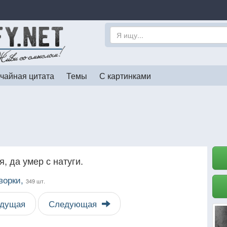
чайная цитата
Темы
С картинками
, да умер с натуги.
ворки,
349 шт.
дущая
Следующая