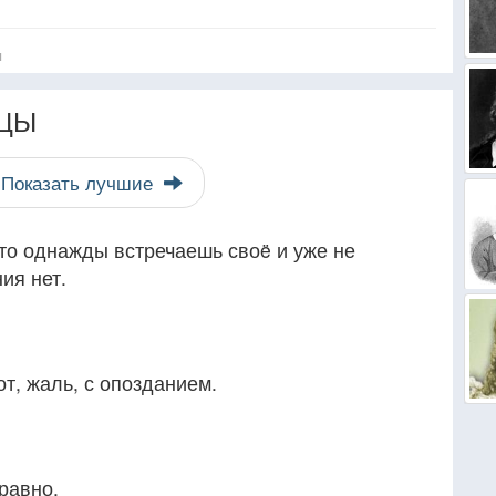
я
ЦЫ
Показать лучшие
то однажды встречаешь своë и уже не
ния нет.
т, жаль, с опозданием.
-равно,