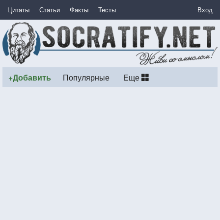
Цитаты
Статьи
Факты
Тесты
Вход
+Добавить
Популярные
Еще