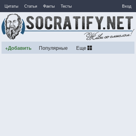
Цитаты
Статьи
Факты
Тесты
Вход
+Добавить
Популярные
Еще