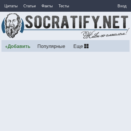
Цитаты
Статьи
Факты
Тесты
Вход
+Добавить
Популярные
Еще