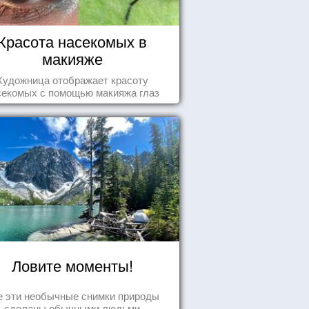
Красота насекомых в
макияже
Художница отображает красоту
секомых с помощью макияжа глаз
Ловите моменты!
е эти необычные снимки природы
сделаны обычными людьми