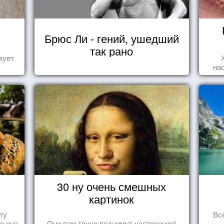
Брюс Ли - гений, ушедший
так рано
зует
на
30 ну очень смешных
в
картинок
ту
Вс
то она
Они вам точно поднимут настроение!