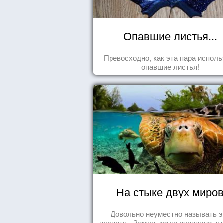
Опавшие листья...
Превосходно, как эта пара исполь
опавшие листья!
На стыке двух миро
Довольно неуместно называть э
планету - Земля, когда очевидно, ч