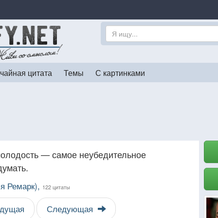
чайная цитата
Темы
С картинками
 молодость — самое неубедительное
думать.
я Ремарк),
122 цитаты
дущая
Следующая