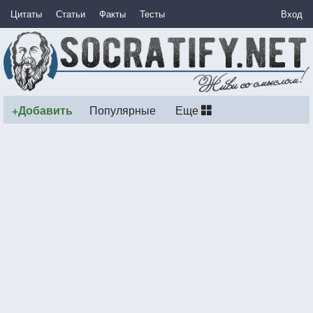
Цитаты
Статьи
Факты
Тесты
Вход
+Добавить
Популярные
Еще