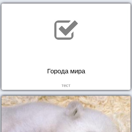
Города мира
тест