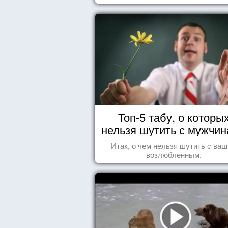
Топ-5 табу, о которы
нельзя шутить с мужчи
Итак, о чем нельзя шутить с ва
возлюбленным.