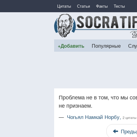
Цитаты
Статьи
Факты
Тесты
+Добавить
Популярные
Слу
Проблема не в том, что мы с
не признаем.
—
Чогьял Намкай Норбу,
2 цитаты
Преды