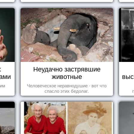
х
Неудачно застрявшие
нами
животные
выс
шим
Человеческое неравнодушие - вот что
спасло этих бедолаг.