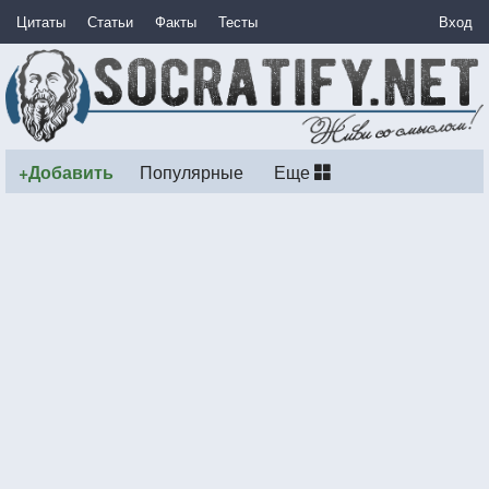
Цитаты
Статьи
Факты
Тесты
Вход
+Добавить
Популярные
Еще