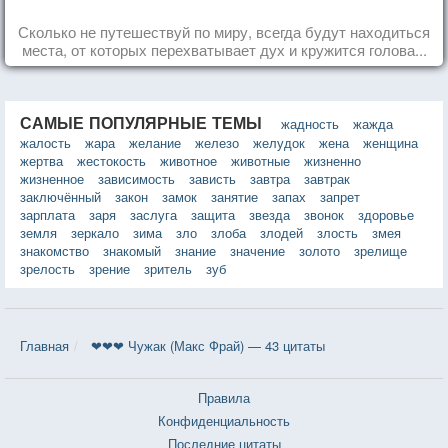
Сколько не путешествуй по миру, всегда будут находиться
места, от которых перехватывает дух и кружится голова...
САМЫЕ ПОПУЛЯРНЫЕ ТЕМЫ
жадность
жажда
жалость
жара
желание
железо
желудок
жена
женщина
жертва
жестокость
животное
животные
жизненно
жизненное
зависимость
зависть
завтра
завтрак
заключённый
закон
замок
занятие
запах
запрет
зарплата
заря
заслуга
защита
звезда
звонок
здоровье
земля
зеркало
зима
зло
злоба
злодей
злость
змея
знакомство
знакомый
знание
значение
золото
зрелище
зрелость
зрение
зритель
зуб
Главная
❤❤❤ Чужак (Макс Фрай) — 43 цитаты
Правила
Конфиденциальность
Последние цитаты