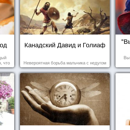
"В
вод
Канадский Давид и Голиаф
дый
Вы
, что
Невероятная борьба мальчика с недугом
 та
ье.