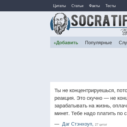
Цитаты
Статьи
Факты
Тесты
+Добавить
Популярные
Слу
Ты не концентрируешься, пото
реакция. Это скучно — не кон
зарабатывать на жизнь, оплач
минет. Тебе надо платить по 
—
Даг Стэнхоуп,
27 цитат