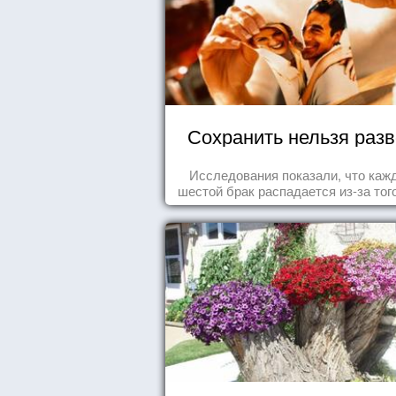
Сохранить нельзя раз
Исследования показали, что каж
шестой брак распадается из-за того
одного из супругов не устраивает
роль, которая выпала ему в сем