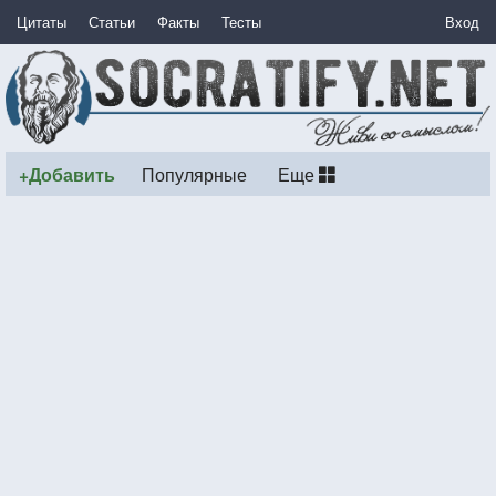
Цитаты
Статьи
Факты
Тесты
Вход
+Добавить
Популярные
Еще