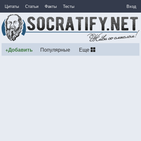
Цитаты
Статьи
Факты
Тесты
Вход
+Добавить
Популярные
Еще