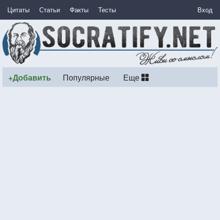
Цитаты
Статьи
Факты
Тесты
Вход
+Добавить
Популярные
Еще