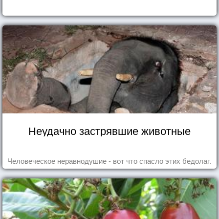
Неудачно застрявшие животные
Человеческое неравнодушие - вот что спасло этих бедолаг.