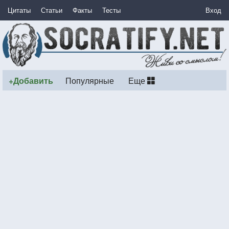
Цитаты
Статьи
Факты
Тесты
Вход
+Добавить
Популярные
Еще