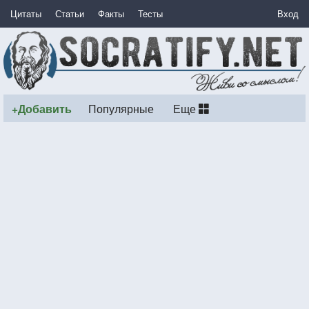
Цитаты
Статьи
Факты
Тесты
Вход
+Добавить
Популярные
Еще