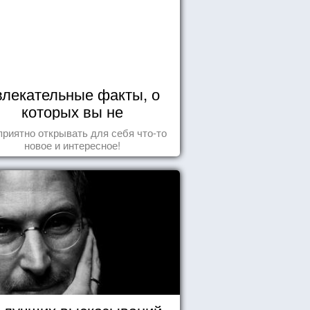
влекательные факты, о
которых вы не
догадывались!
приятно открывать для себя что-то
новое и интересное!