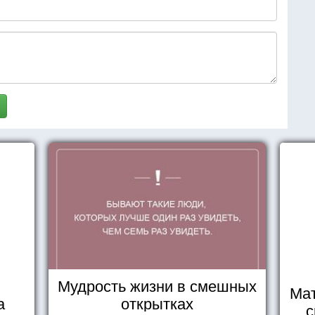
Мудрость жизни в смешных
Мат
а
открытках
с