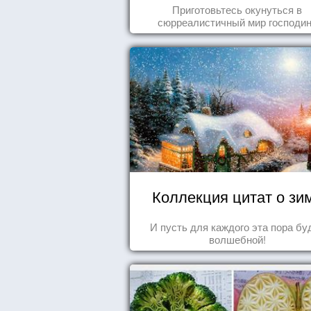
Йоханссона
Приготовьтесь окунуться в
сюрреалистичный мир господи
Йоханссона
Коллекция цитат о зи
И пусть для каждого эта пора бу
волшебной!