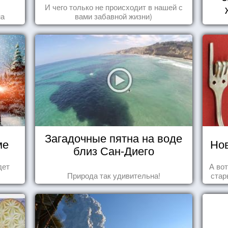
И чего только не происходит в нашей с
на
вами забавной жизни)
Загадочные пятна на воде
ме
Нов
близ Сан-Диего
дет
А во
Природа так удивительна!
стар