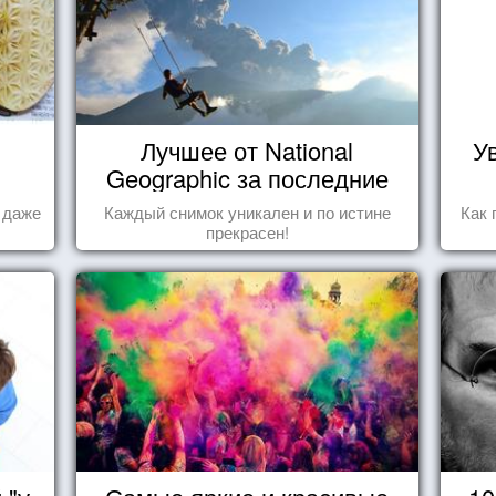
Лучшее от National
У
Geographic за последние
пару лет
а даже
Каждый снимок уникален и по истине
Как 
прекрасен!