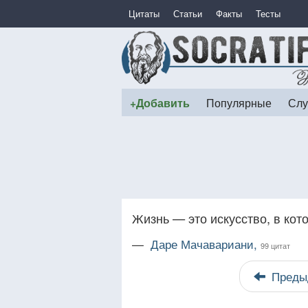
Цитаты
Статьи
Факты
Тесты
+Добавить
Популярные
Слу
Жизнь — это искусство, в кот
—
Даре Мачавариани,
99 цитат
Преды