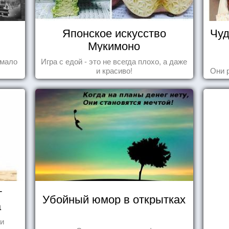
Японское искусство
Чуд
Мукимоно
 мало
Игра с едой - это не всегда плохо, а даже
и красиво!
Они 
т
Убойный юмор в открытках
а
 и