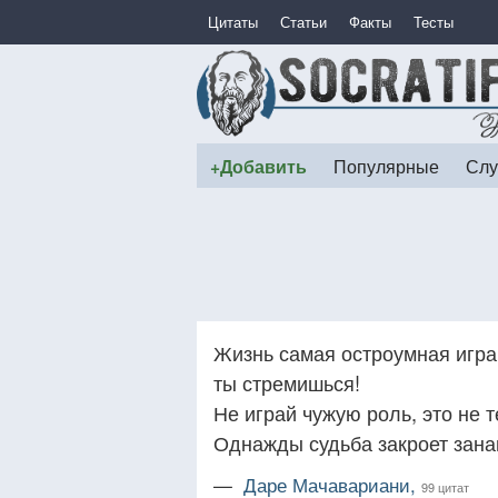
Цитаты
Статьи
Факты
Тесты
+Добавить
Популярные
Слу
Жизнь самая остроумная игра, 
ты стремишься!
Не играй чужую роль, это не т
Однажды судьба закроет зана
—
Даре Мачавариани,
99 цитат