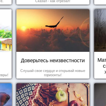
е.
Сказал - как отрезал!
Мат
Доверьтесь неизвестности
с
Слушай свое сердце и открывай новые
евры!
горизонты!