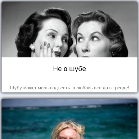
Не о шубе
Шубу может моль подъесть, а любовь всегда в тренде!