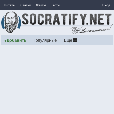
Цитаты
Статьи
Факты
Тесты
Вход
+Добавить
Популярные
Еще