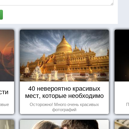
40 невероятно красивых
сти
мест, которые необходимо
увидеть пока вы живы
овые
Осторожно! Много очень красивых
П
фотографий