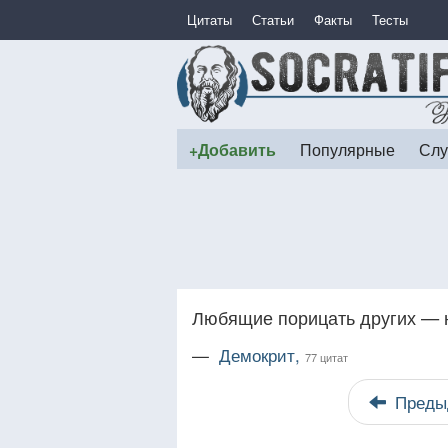
Цитаты
Статьи
Факты
Тесты
+Добавить
Популярные
Слу
Любящие порицать других — 
—
Демокрит,
77 цитат
Преды