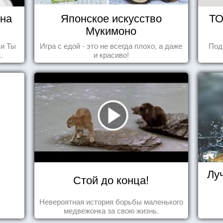
ина
Японское искусство
ТО
Мукимоно
 и Ты
Игра с едой - это не всегда плохо, а даже
Под
.
и красиво!
Лу
Стой до конца!
Невероятная история борьбы маленького
медвежонка за свою жизнь.