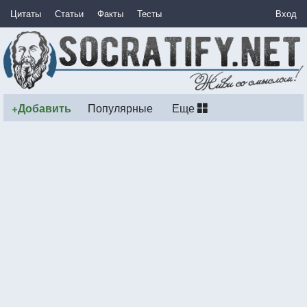
Цитаты
Статьи
Факты
Тесты
Вход
+Добавить
Популярные
Еще