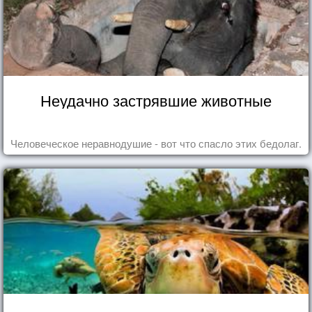
Неудачно застрявшие животные
Человеческое неравнодушие - вот что спасло этих бедолаг.