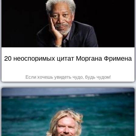
20 неоспоримых цитат Моргана Фримена
Если хочешь увидеть чудо, будь чудом!