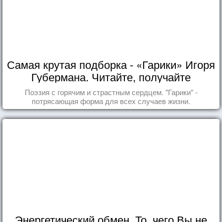
Самая крутая подборка - «Гарики» Игоря
Губермана. Читайте, получайте
удовольствие!
Поэзия с горячим и страстным сердцем. "Гарики" -
потрясающая форма для всех случаев жизни.
Энергетический обмен. То, чего Вы не