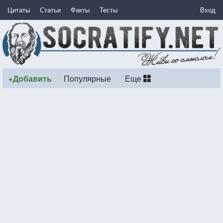
Цитаты
Статьи
Факты
Тесты
Вход
+Добавить
Популярные
Еще