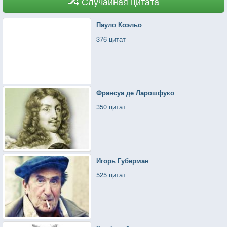
Случайная цитата
Пауло Коэльо
376 цитат
Франсуа де Ларошфуко
350 цитат
Игорь Губерман
525 цитат