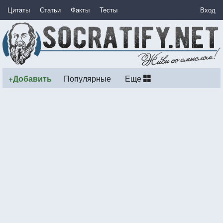
Цитаты
Статьи
Факты
Тесты
Вход
+Добавить
Популярные
Еще