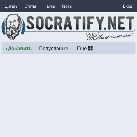
Цитаты
Статьи
Факты
Тесты
Вход
+Добавить
Популярные
Еще