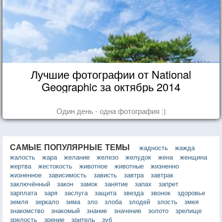
Лучшие фотографии от National
Geographic за октябрь 2014
Один день - одна фотография :)
САМЫЕ ПОПУЛЯРНЫЕ ТЕМЫ
жадность
жажда
жалость
жара
желание
железо
желудок
жена
женщина
жертва
жестокость
животное
животные
жизненно
жизненное
зависимость
зависть
завтра
завтрак
заключённый
закон
замок
занятие
запах
запрет
зарплата
заря
заслуга
защита
звезда
звонок
здоровье
земля
зеркало
зима
зло
злоба
злодей
злость
змея
знакомство
знакомый
знание
значение
золото
зрелище
зрелость
зрение
зритель
зуб