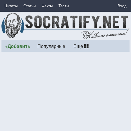
Цитаты
Статьи
Факты
Тесты
Вход
+Добавить
Популярные
Еще