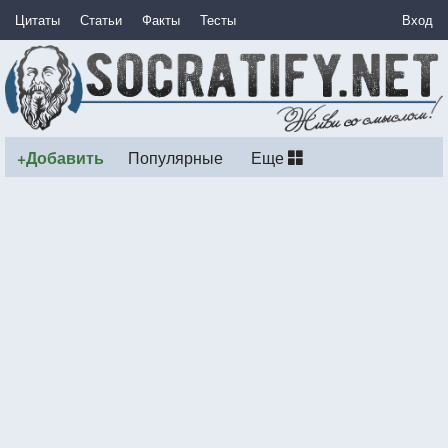
Цитаты
Статьи
Факты
Тесты
Вход
+Добавить
Популярные
Еще