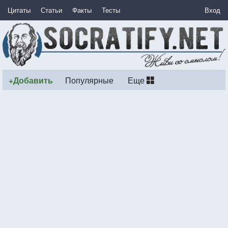
Цитаты
Статьи
Факты
Тесты
Вход
+Добавить
Популярные
Еще