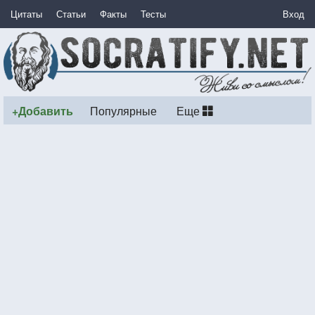
Цитаты
Статьи
Факты
Тесты
Вход
+Добавить
Популярные
Еще