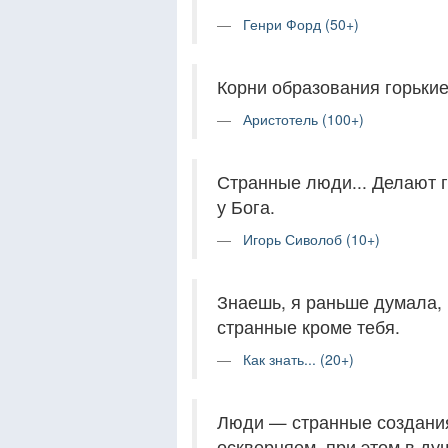
Генри Форд (50+)
Корни образования горькие
Аристотель (100+)
Странные люди... Делают г
у Бога.
Игорь Сиволоб (10+)
Знаешь, я раньше думала, 
странные кроме тебя.
Как знать... (20+)
Люди — странные создания
оскверняем, при этом в душ