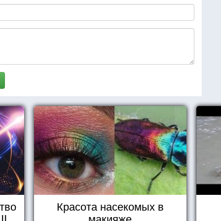
тво
Красота насекомых в
II
макияже