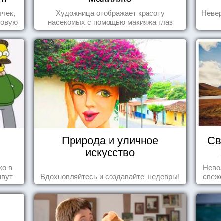
лчек,
Художница отображает красоту
Невер
новую
насекомых с помощью макияжа глаз
.
Природа и уличное
Св
искусство
ко в
Нево
ивут
Вдохновляйтесь и создавайте шедевры!
свеж