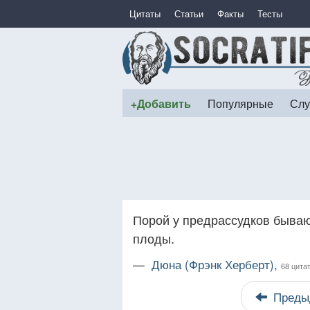
Цитаты
Статьи
Факты
Тесты
+Добавить
Популярные
Слу
Порой у предрассудков бываю
плоды.
—
Дюна (Фрэнк Херберт),
68 цита
Преды