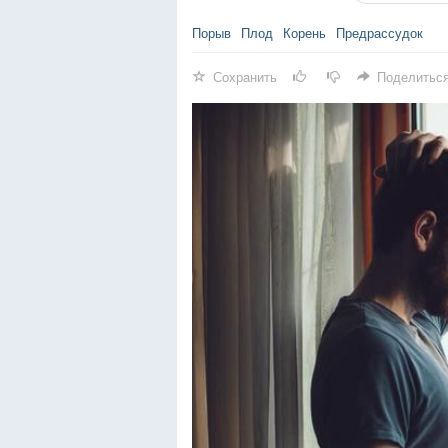
Порыв
Плод
Корень
Предрассудок
Сохранить
Поделитьс