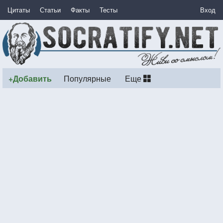
Цитаты
Статьи
Факты
Тесты
Вход
+Добавить
Популярные
Еще