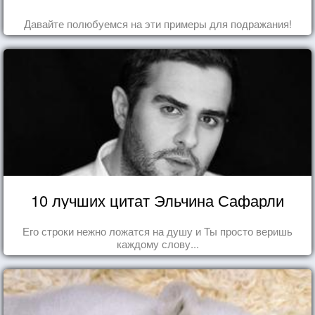
Давайте полюбуемся на эти примеры для подражания!
10 лучших цитат Эльчина Сафарли
Его строки нежно ложатся на душу и Ты просто веришь
каждому слову...