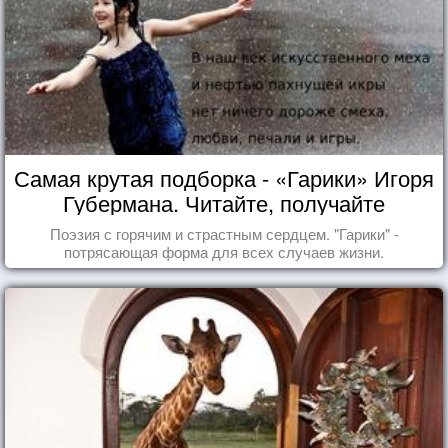
Самая крутая подборка - «Гарики» Игоря
Губермана. Читайте, получайте
удовольствие!
Поэзия с горячим и страстным сердцем. "Гарики" -
потрясающая форма для всех случаев жизни.