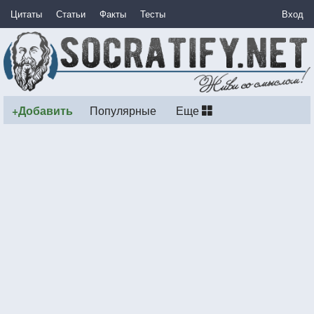
Цитаты
Статьи
Факты
Тесты
Вход
+Добавить
Популярные
Еще