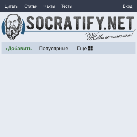
Цитаты
Статьи
Факты
Тесты
Вход
+Добавить
Популярные
Еще