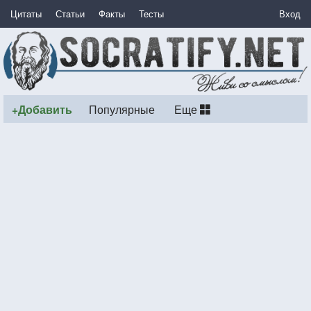
Цитаты
Статьи
Факты
Тесты
Вход
+Добавить
Популярные
Еще