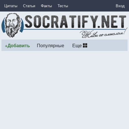
Цитаты
Статьи
Факты
Тесты
Вход
+Добавить
Популярные
Еще