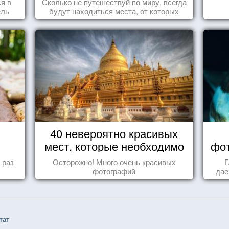
ся в
Сколько не путешествуй по миру, всегда
ель
будут находиться места, от которых
перехватывает дух и кружится голова...
40 невероятно красивых
мест, которые необходимо
фот
увидеть пока вы живы
 раз
Осторожно! Много очень красивых
Г
фотографий
дае
тат