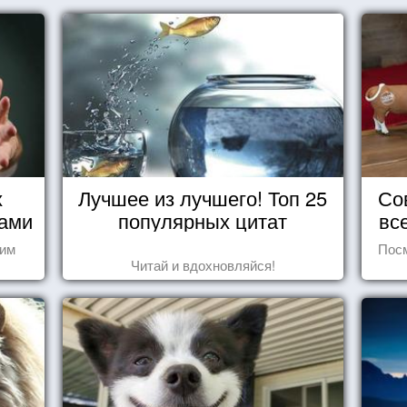
х
Лучшее из лучшего! Топ 25
Со
нами
популярных цитат
вс
шим
Посм
Читай и вдохновляйся!