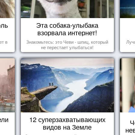
оль
Эта собака-улыбака
взорвала интернет!
ет в
Знакомьтесь: это Чеви - шпиц, который
Луч
не перестает улыбаться!
ели
12 суперзахватывающих
Ч
видов на Земле
не