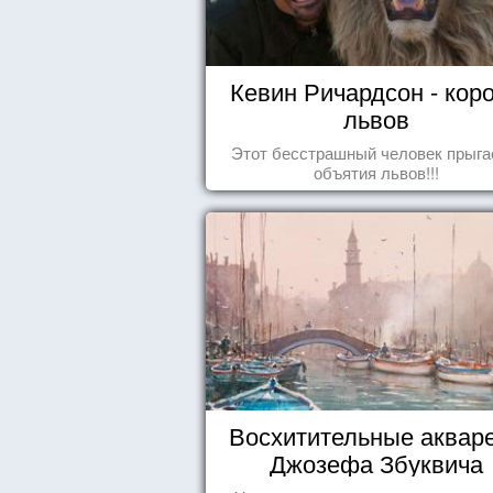
Кевин Ричардсон - кор
львов
Этот бесстрашный человек прыга
объятия львов!!!
Восхитительные аквар
Джозефа Збуквича