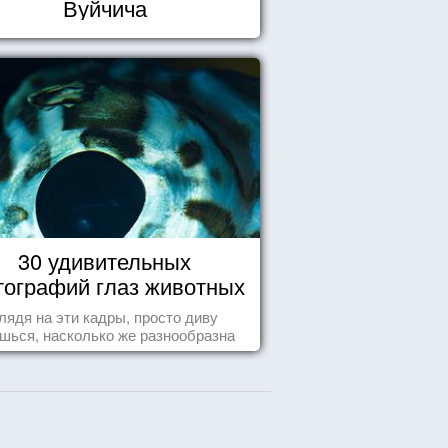
Вуйчича
30 удивительных
ографий глаз животных
лядя на эти кадры, просто диву
шься, насколько же разнообразна
природа нашего мира!