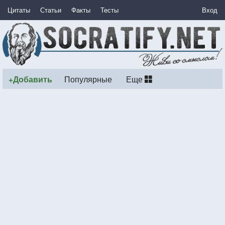
Цитаты
Статьи
Факты
Тесты
Вход
+Добавить
Популярные
Еще