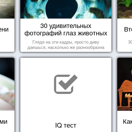
30 удивительных
ени
Вт
фотографий глаз животных
Глядя на эти кадры, просто диву
3
даешься, насколько же разнообразна
природа нашего мира!
ями
Ка
IQ тест