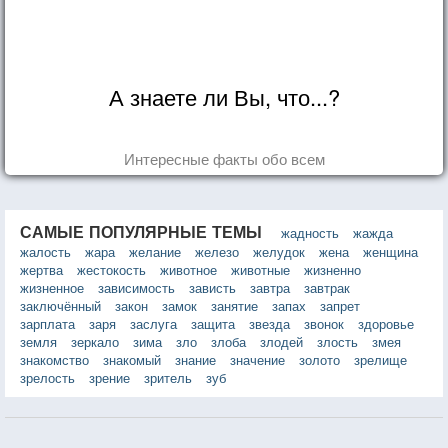
А знаете ли Вы, что...?
Интересные факты обо всем
САМЫЕ ПОПУЛЯРНЫЕ ТЕМЫ
жадность
жажда
жалость
жара
желание
железо
желудок
жена
женщина
жертва
жестокость
животное
животные
жизненно
жизненное
зависимость
зависть
завтра
завтрак
заключённый
закон
замок
занятие
запах
запрет
зарплата
заря
заслуга
защита
звезда
звонок
здоровье
земля
зеркало
зима
зло
злоба
злодей
злость
змея
знакомство
знакомый
знание
значение
золото
зрелище
зрелость
зрение
зритель
зуб