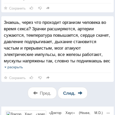
Сохранить
Знаешь, через что проходит организм человека во
время секса? Зрачки расширяются, артерии
сужаются, температура повышается, сердце скачет,
давление подпрыгивает, дыхание становится
частым и прерывистым, мозг атакуют
электрические импульсы, все железы работают,
мускулы напряжены так, словно ты поднимаешь вес
в три раза больше собственного. Это ужасно,
раскрыть
и некрасиво, и безнравственно. И если Господь не
Сохранить
сделал бы это таким приятным, человечество уже
давно бы вымерло.
Пред.
След.
«Доктор Хаус» (House, M.D.) —