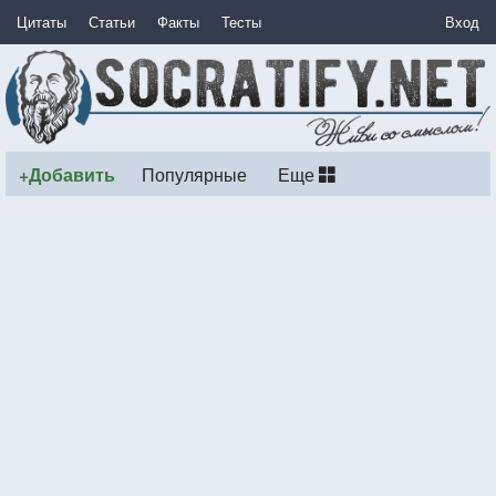
Цитаты
Статьи
Факты
Тесты
Вход
+Добавить
Популярные
Еще