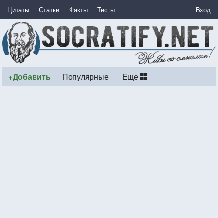
Цитаты
Статьи
Факты
Тесты
Вход
+Добавить
Популярные
Еще