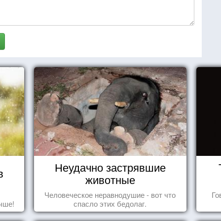
Неудачно застрявшие
в
животные
Человеческое неравнодушие - вот что
Го
чше!
спасло этих бедолаг.