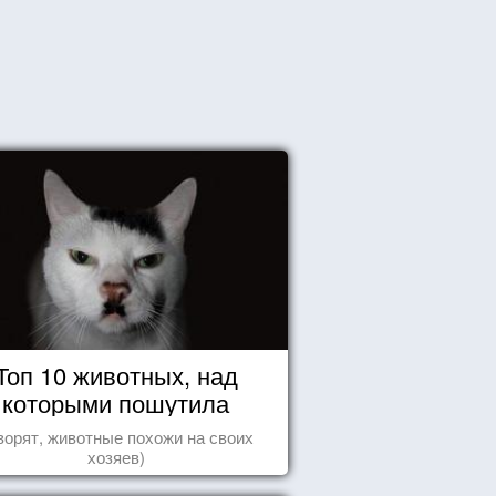
Топ 10 животных, над
которыми пошутила
природа
ворят, животные похожи на своих
хозяев)