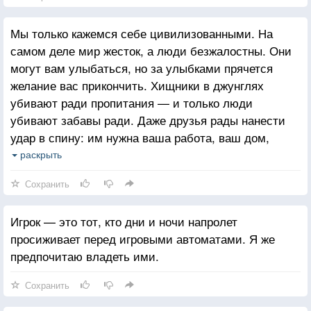
Мы только кажемся себе цивилизованными. На
самом деле мир жесток, а люди безжалостны. Они
могут вам улыбаться, но за улыбками прячется
желание вас прикончить. Хищники в джунглях
убивают ради пропитания — и только люди
убивают забавы ради. Даже друзья рады нанести
удар в спину: им нужна ваша работа, ваш дом,
ваши деньги, ваша жена — и ваша собака, в конце
раскрыть
концов. Враги и того хуже! Вы должны уметь
Сохранить
защищаться. Мой девиз: «Нанимай лучших — и не
доверяй им ни в чем».
Игрок — это тот, кто дни и ночи напролет
просиживает перед игровыми автоматами. Я же
предпочитаю владеть ими.
Сохранить