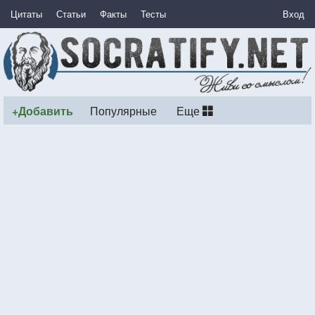
Цитаты
Статьи
Факты
Тесты
Вход
+Добавить
Популярные
Еще