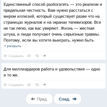
Единственный способ разбогатеть — это реализм и
предельная честность. Вам нужно расстаться с
миром иллюзий, который существует разве что на
страницах журналов и на экранах телевизоров. Все
не так легко, как вас уверяют. Жизнь — жесткая
штука, и люди получают очень серьезные травмы.
Поэтому, если вы хотите выиграть, нужно быть
крепким как кремень и готовым к тому, чтобы
раскрыть
работать локтями и кулаками.
Сохранить
Для миллиардеров работа и удовольствие — одно
и то же.
Сохранить
Пред.
След.