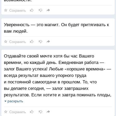
Сохранить
Уверенность — это магнит. Он будет притягивать к
вам людей.
Сохранить
Отдавайте своей мечте хотя бы час Вашего
времени, но каждый день. Ежедневная работа —
залог Вашего успеха! Любые «хорошие времена» —
всегда результат вашего упорного труда
и постоянной самоотдачи в прошлом. То, что
вы делаете сегодня, — залог завтрашних
результатов. Если хотите и завтра пожинать плоды,
сейте семена каждый день! Если вы хоть на минуту
раскрыть
ослабите концентрацию, то неизбежно начнете
Сохранить
откатываться назад.