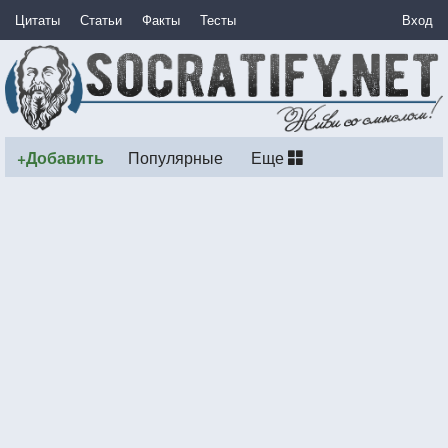
Цитаты
Статьи
Факты
Тесты
Вход
+Добавить
Популярные
Еще