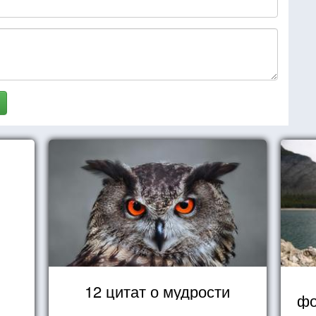
12 цитат о мудрости
фо