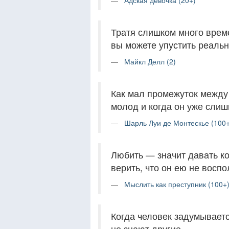
Адская девочка (20+)
Тратя слишком много врем
вы можете упустить реаль
Майкл Делл (2)
Как мал промежуток между
молод и когда он уже слиш
Шарль Луи де Монтескье (100+
Любить — значит давать ко
верить, что он ею не воспо
Мыслить как преступник (100+
Когда человек задумывается
не знают другие.