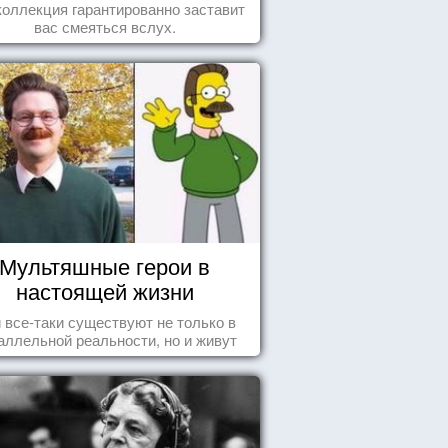
животных
коллекция гарантированно заставит
вас смеяться вслух.
Мультяшные герои в
настоящей жизни
 все-таки существуют не только в
аллельной реальности, но и живут
среди нас с вами.