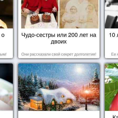
 о
Чудо-сестры или 200 лет на
10
двоих
дым!
Они рассказали свой секрет долголетия!
Ее 
К