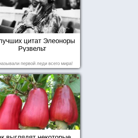
 лучших цитат Элеоноры
Рузвельт
называли первой леди всего мира!
ак выглядят некоторые