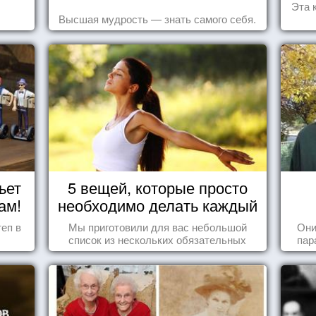
Эта 
Высшая мудрость — знать самого себя.
ьет
5 вещей, которые просто
ам!
необходимо делать каждый
день
еп в
Мы приготовили для вас небольшой
Они
список из нескольких обязательных
пар
вещей, которые должны стать частью
вашего дня.